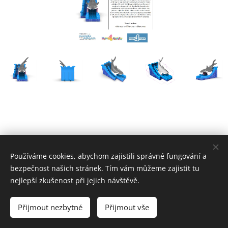
Používáme cookies, abychom zajistili správné fungování a
© 2024 Všechna práva vyhrazena
bezpečnost našich stránek. Tím vám můžeme zajistit tu
FUN4FAMILY s.r.o.
nejlepší zkušenost při jejich návštěvě.
Vytvořeno společností MYPOS s.r.o. | www.myposprint.com
Přijmout nezbytné
Přijmout vše
Cookies