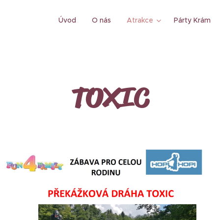
Úvod
O nás
Atrakce
Párty Krám
TOXIC